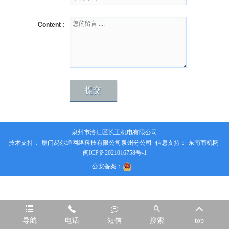
Content :
泉州市洛江区长正机电有限公司
技术支持：
厦门易尔通网络科技有限公司泉州分公司
信息支持：
东南商机网
闽ICP备2021016758号-1
公安备案：





导航
电话
短信
搜索
top